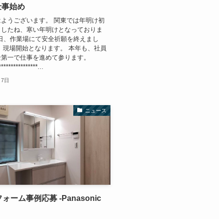
仕事始め
ようございます。 関東では年明け初
ましたね、寒い年明けとなっておりま
7日、作業場にて安全祈願を終えまし
、現場開始となります。 本年も、社員
全第一で仕事を進めて参ります。
****************...
月7日
ニュース
フォーム事例応募 -Panasonic