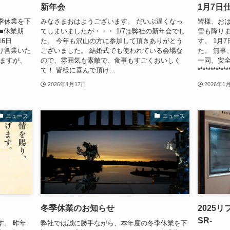
新年会
1月7日
季休業を下
みなさまおはようございます。 だいぶ遅くなっ
皆様、おは
■休業期
てしまいましたが・・・ 1/7は弊社の新年会でし
雪も降り
16日
た。 今年も沢山の方に参加して頂きありがとう
す。 1月
通り営業いた
ございました。 結婚式でも使われている会場な
た。 無事
しますが、
ので、雰囲気も素敵で、食事もすごくおいしく
一同、安
て！ 皆様に喜んで頂け...
************
2026年1月17日
2026年1
ニュース
ニュース
冬季休業のお知らせ
2025リ
SR-
す。 昨年
弊社では誠に勝手ながら、本年度の冬季休業を下