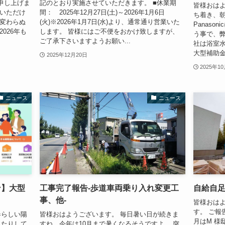
申し上げま
記のとおり実施させていただきます。 ■休業期
皆様おはよ
足いただけ
間： 2025年12月27日(土)～2026年1月6日
ち着き、朝
 変わらぬ
(火)※2026年1月7日(水)より、通常通り営業いた
Panas
026年も
します。 皆様にはご不便をおかけ致しますが、
う事で、弊
ご了承下さいますようお願い...
社は浴室
大型補助金
2025年12月20日
2025年1
ニュース
ニュース
ン】大型
工事完了報告-歩道車両乗り入れ変更工
自給自
事、他-
皆様おはよ
す。 ご報
春らしい陽
皆様おはようございます。 毎日暑い日が続きま
月はM 様
ったりして
すね。今年は10月まで暑くなるそうですよ。 突