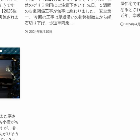
屋住宅です
そうです
然のゲリラ雷雨にご注意下さい！ 先日、１週間
なるとさ
2025住
の歩道関係工事が無事に終わりました。 安全第
近年、寒暖
実施されま
一。 今回の工事は県道沿いの街路樹撤去から縁
石切り下げ、歩道車両乗...
2024年4
2024年9月10日
ニュース
りまた寒さ
も小雪がち
ですが、暑
あがりそう
っていきま